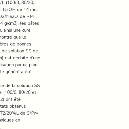
/L (100/0, 80/20,
ium NaOH de 14 mol
SiO2/Na2O, de RM
,4 g/cm3), les pâtes
, ainsi une cure
montré que le
mères de bonnes
 de solution SS de
) est déduite d'une
isation par un plan
èle généré a été
se de la solution SS
 (100/0, 80/20 et
/2) ont été
ltats obtenus
KT2/20%L de S/Pr=
aniques en
.