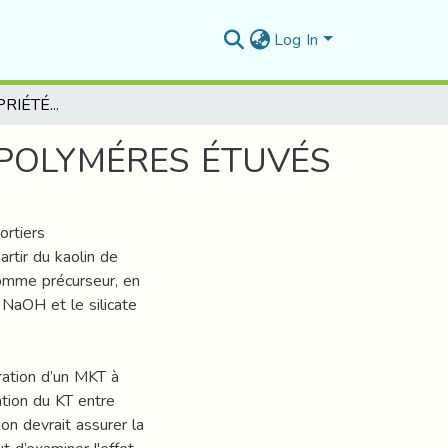
Log In
ÉTUDE DES PROPRIÉTÉS DES MATÉRIAUX GÉOPOLYMÉRES ÉTUVÉS
OPOLYMÉRES ÉTUVÉS
ortiers
rtir du kaolin de
 comme précurseur, en
 NaOH et le silicate
oration d’un MKT à
ation du KT entre
on devrait assurer la