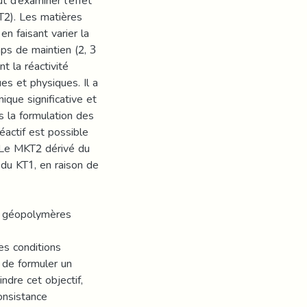
 d’examiner l'effet
T2). Les matières
n faisant varier la
ps de maintien (2, 3
t la réactivité
s et physiques. Il a
ique significative et
s la formulation des
actif est possible
 Le MKT2 dérivé du
 du KT1, en raison de
es géopolymères
es conditions
 de formuler un
dre cet objectif,
onsistance