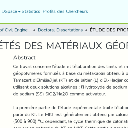
f DSpace
Statistics
Profils des Chercheurs
Department of Civil Engineering
Doctoral Dissertations
ÉTÉS DES MATÉRIAUX GÉ
Abstract
Ce travail concerne l’étude et l’élaboration des liants et m
géopolymères formulés à base du métakaolin obtenu à pa
Tamazert d’Elmilia/Jijel (KT) et de laitier (L) d’El-Hadjar
utilisant deux solutions alcalines : l’Hydroxyde de sodium
de sodium (SS) SiO2/Na2O comme activateur.
La première partie de l’étude expérimentale traite l’élab
partir du KT. Le MKT est généralement obtenu par calcin
(500 à 900) °C; cependant, le cycle thermique de calcinati