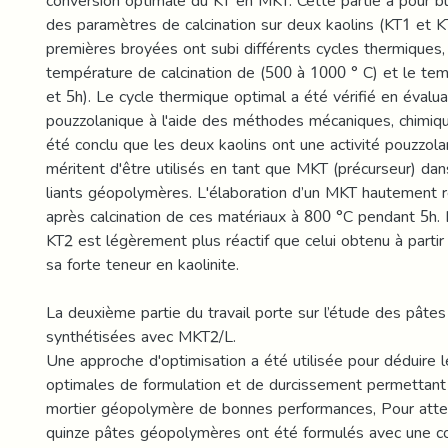
conversion optimale du KT en MKT. Cette partie a pour but
des paramètres de calcination sur deux kaolins (KT1 et K
premières broyées ont subi différents cycles thermiques, e
température de calcination de (500 à 1000 ° C) et le tem
et 5h). Le cycle thermique optimal a été vérifié en évaluan
pouzzolanique à l'aide des méthodes mécaniques, chimique
été conclu que les deux kaolins ont une activité pouzzolan
méritent d'être utilisés en tant que MKT (précurseur) dan
liants géopolymères. L'élaboration d’un MKT hautement ré
après calcination de ces matériaux à 800 °C pendant 5h.
KT2 est légèrement plus réactif que celui obtenu à partir
sa forte teneur en kaolinite.
La deuxième partie du travail porte sur l’étude des pât
synthétisées avec MKT2/L.
Une approche d'optimisation a été utilisée pour déduire l
optimales de formulation et de durcissement permettant
mortier géopolymère de bonnes performances, Pour attein
quinze pâtes géopolymères ont été formulés avec une c