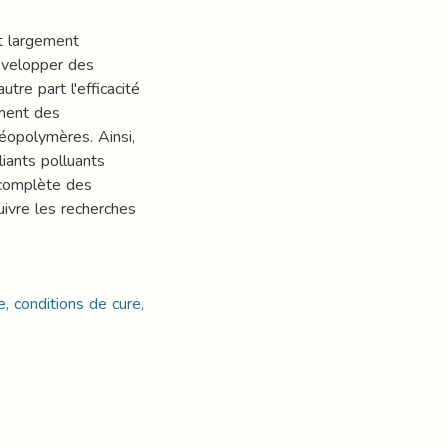
nt largement
développer des
re part l'efficacité
ment des
éopolymères. Ainsi,
liants polluants
n complète des
ivre les recherches
e, conditions de cure,