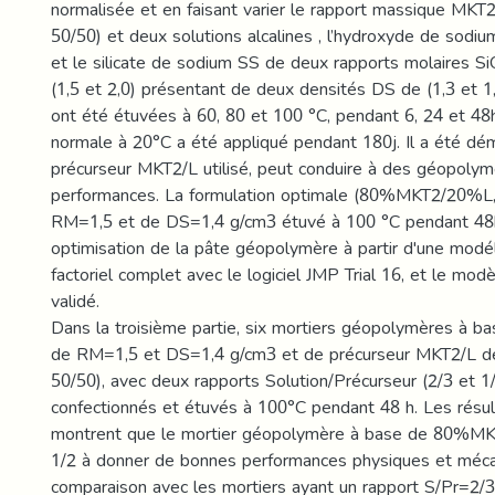
normalisée et en faisant varier le rapport massique MKT2
50/50) et deux solutions alcalines , l’hydroxyde de sod
et le silicate de sodium SS de deux rapports molaires 
(1,5 et 2,0) présentant de deux densités DS de (1,3 et 1
ont été étuvées à 60, 80 et 100 °C, pendant 6, 24 et 48h
normale à 20°C a été appliqué pendant 180j. Il a été dé
précurseur MKT2/L utilisé, peut conduire à des géopoly
performances. La formulation optimale (80%MKT2/20%L,
RM=1,5 et de DS=1,4 g/cm3 étuvé à 100 °C pendant 48h
optimisation de la pâte géopolymère à partir d'une modél
factoriel complet avec le logiciel JMP Trial 16, et le mod
validé.
Dans la troisième partie, six mortiers géopolymères à ba
de RM=1,5 et DS=1,4 g/cm3 et de précurseur MKT2/L de
50/50), avec deux rapports Solution/Précurseur (2/3 et 1
confectionnés et étuvés à 100°C pendant 48 h. Les résu
montrent que le mortier géopolymère à base de 80%M
1/2 à donner de bonnes performances physiques et méc
comparaison avec les mortiers ayant un rapport S/Pr=2/3