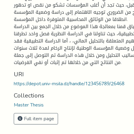
بل، حيث تجد أن أغلب المؤسسات تشكو من نقص او تدهور
ح من الضروري توجيه الاهتمام إلى دراسة وضعية المؤسسة
انطلاقا من الوثائق المحاسبية المتوفرة داخل المؤسسة.
ق قمنا بمعالجة هذا الموضوع من خلال الجمع بين الدراسة
تطبيقية، حيث تناولنا في الدراسة النظرية فصل واحد تطرقنا
م المتعلقة بالتحليل المالي، ، أما الدراسة التطبيقية فقد
يل وضعية المؤسسة الوطنية لإنتاج الرخام لمدة ثلاث سنوات
ساليب التحليل ومن خلال هذه الدراسة تم التوصل إلى جملة
من النتائج التي من خلالها تم إثبات أو نفي الفرضيات.
URI
https://depot.univ-msila.dz/handle/123456789/26468
Collections
Master Thesis
Full item page