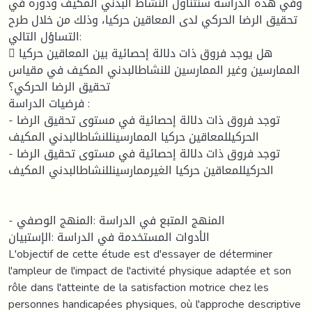
وفي هذه الدراسة سنتناول النشاط البدني المكيف ودوره في
تحقيق الرضا الحركي لدى المعاقين حركيا، وذلك من خلال طرح
التساؤل التالي:
 هل يوجد فروق ذات دلالة إحصائية بين المعاقين حركيا
الممارسين وغير الممارسين للنشاطالبدني المكيف في مقياس
تحقيق الرضا الحركي؟
فرضيات الدراسة :
- توجد فروق ذات دلالة إحصائية في مستوى تحقيق الرضا
الحركيللمعاقين حركيا الممارسينللنشاطالبدني المكيف
- توجد فروق ذات دلالة إحصائية في مستوى تحقيق الرضا
الحركيللمعاقين حركيا الغيرممارسينللنشاطالبدني المكيف
- المنهج المتبع في الدراسة :المنهج الوصفي
الأدوات المستخدمة في الدراسة :الإستبيان
L'objectif de cette étude est d'essayer de déterminer
l'ampleur de l'impact de l'activité physique adaptée et son
rôle dans l'atteinte de la satisfaction motrice chez les
personnes handicapées physiques, où l'approche descriptive