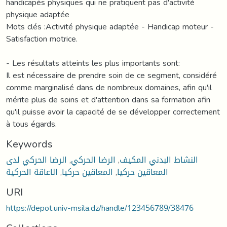
handicapés physiques qui ne pratiquent pas d'activité
physique adaptée
Mots clés :Activité physique adaptée - Handicap moteur -
Satisfaction motrice.
- Les résultats atteints les plus importants sont:
Il est nécessaire de prendre soin de ce segment, considéré
comme marginalisé dans de nombreux domaines, afin qu'il
mérite plus de soins et d'attention dans sa formation afin
qu'il puisse avoir la capacité de se développer correctement
à tous égards.
Keywords
الرضا الحركي لدى
,
الرضا الحركي
,
النشاط البدني المكيف
الاعاقة الحركية
,
المعاقين حركيا
,
المعاقين حركيا
URI
https://depot.univ-msila.dz/handle/123456789/38476