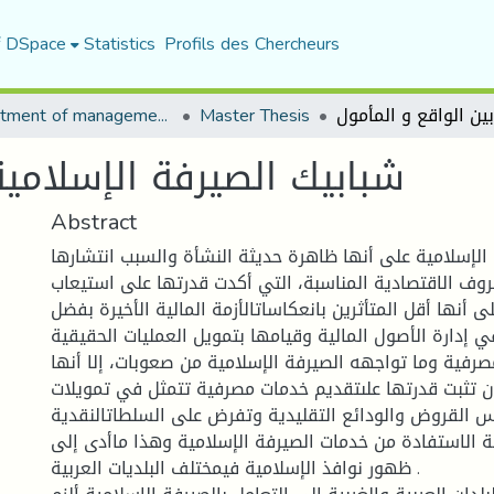
f DSpace
Statistics
Profils des Chercheurs
Department of management sciences
Master Thesis
شبابيك الصيرفة الإسلامية
Abstract
 الإسلامية على أنها ظاهرة حديثة النشأة والسبب انتشارها
وف الاقتصادية المناسبة، التي أكدت قدرتها على استيعاب
 أنها أقل المتأثرين بانعكاساتالأزمة المالية الأخيرة بفضل
ي إدارة الأصول المالية وقيامها بتمويل العمليات الحقيقية.
صرفية وما تواجهه الصيرفة الإسلامية من صعوبات، إلا أنها
 تثبت قدرتها علىتقديم خدمات مصرفية تتمثل في تمويلات
 القروض والودائع التقليدية وتفرض على السلطاتالنقدية
 الاستفادة من خدمات الصيرفة الإسلامية وهذا ماأدى إلى
ظهور نوافذ الإسلامية فيمختلف البلديات العربية .