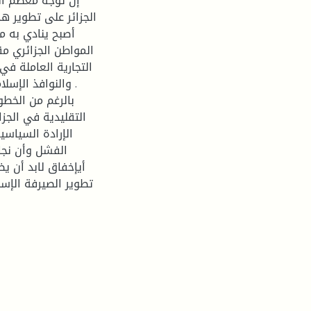
إن توجه معظم البل
الجزائر على تطوير هذ
أصبح ينادي به م
المواطن الجزائري مق
التجارية العاملة في
والنوافذ الإسلا
بالرغم من الخطو
التقليدية في الجزا
الإرادة السياسي
الفشل وأن نجاح
أيإخفاق لابد أن يض
تطوير الصيرفة الإسل