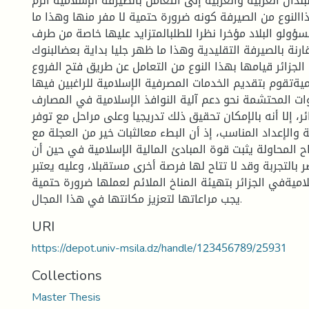
دان العربية والغربية إلى التعامل بالصيرفة الإسلامية ألزم
االنوع من الصيرفة كونه ضرورة حتمية لا مفر منها وهذا ما
سؤولو البلاد مؤخرا نظرا للطلبالمتزايد عليها خاصة من طرف
ارنة بالصيرفة التقليدية وهذا ما ظهر جليا بداية بعضالبنوك
 الجزائر قيامها بهذا النوع من التعامل عن طريق فتح الفروع
ميةتقوم بتقديم الخدمات المصرفية الإسلامية للراغبين فيها .
ات المحتشمة نحو دعم آلية النوافذ الإسلامية في المصارف
ئر، إلا أنه بالإمكان تحقيق ذلك تدريجيا وعلى مراحل مع توفر
ة والإعداد المناسب، إذ أن البطء معالثبات خير من العجلة مع
 المحاولة يثبت قوة المبادئ المالية الإسلامية في حين أن
ر بالتجربة وقد لا تتاح لها فرصة أخرى مستقبلا، وعليه يعتبر
اميةفي الجزائر بتهيئة المناخ الملائم لعملها ضرورة حتمية
يجب مراعاتها لتعزيز مكانتها في هذا المجال.
URI
https://depot.univ-msila.dz/handle/123456789/25931
Collections
Master Thesis