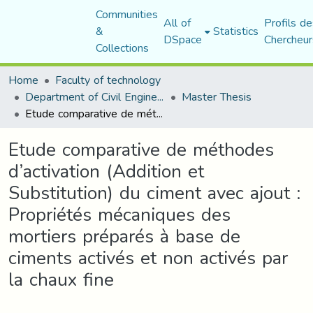
Communities
All of
Profils de
&
Statistics
DSpace
Chercheur
Collections
Home
Faculty of technology
Department of Civil Engineering
Master Thesis
Etude comparative de méthodes d’activation (Addition et Substitution) du ciment avec ajout : Propriétés mécaniques des mortiers préparés à base de ciments activés et non activés par la chaux fine
Etude comparative de méthodes
d’activation (Addition et
Substitution) du ciment avec ajout :
Propriétés mécaniques des
mortiers préparés à base de
ciments activés et non activés par
la chaux fine