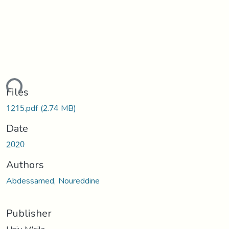
ding...
Files
1215.pdf
(2.74 MB)
Date
2020
Authors
Abdessamed, Noureddine
Publisher