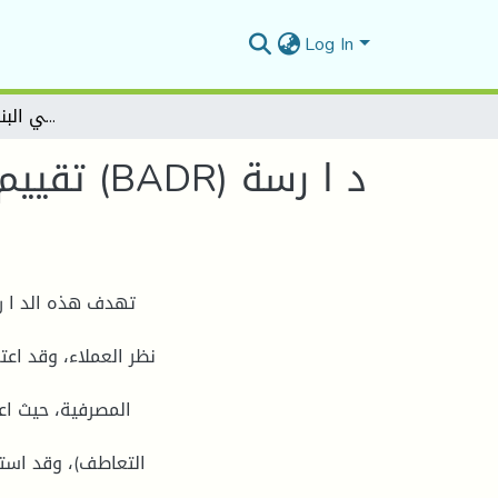
Log In
تقییم جودة الخدمة المصرفیة في البنوك التجاریة بالمسیلة (BADR) د ا رسة حالة بنك الفلاحة والتنمیة الریفیة
تقییم ج
تهدف هذه الد ا ر
نظر العملاء، وقد اعت
المصرفیة، حیث اع
التعاطف)، وقد استخ