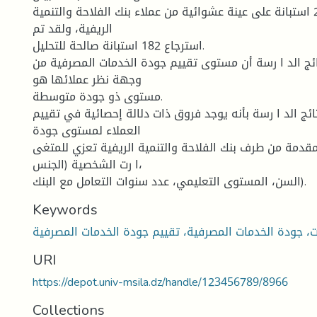
حیث تم توزیع 200 استبانة على عینة عشوائیة من عملاء بنك الفلاحة والتنمیة
الریفیة، ولقد تم
استرجاع 182 استبانة صالحة للتحلیل.
ئج الد ا رسة أن مستوى تقییم جودة الخدمات المصرفیة من
وجهة نظر عملائها هو
مستوى ذو جودة متوسطة.
ئج الد ا رسة بأنه یوجد فروق ذات دلالة إحصائیة في تقییم
العملاء لمستوى جودة
مقدمة من طرف بنك الفلاحة والتنمیة الریفیة تعزي للمتغی
ا رت الشخصیة (الجنس،
السن، المستوى التعلیمي، عدد سنوات التعامل مع البنك).
Keywords
URI
https://depot.univ-msila.dz/handle/123456789/8966
Collections