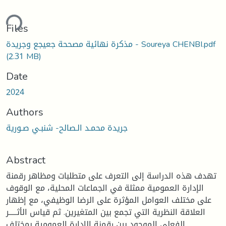
ding...
Files
مذكرة نهائية مصححة جعيجع وجريدة - Soureya CHENBI.pdf
(2.31 MB)
Date
2024
Authors
جريدة محمـد الـصالح- شنبـي صـورية
Abstract
تهدف هذه الدراسة إلى التعرف على متطلبات ومظاهر رقمنة
الإدارة العمومية ممثلة في الجماعات المحلية، مع الوقوف
على مختلف العوامل المؤثرة على الرضا الوظيفي، مع إظهار
العلاقة النظرية التي تجمع بين المتغيرين. ثم قياس الأثـــــر
الفعلي الموجود بين رقمنة الإدارة العمومية بمختلف