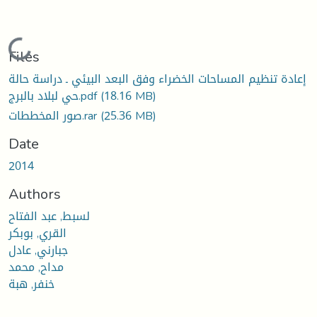
Loading...
Files
إعادة تنظيم المساحات الخضراء وفق البعد البيئي ـ دراسة حالة
حي لبلاد بالبرج.pdf
(18.16 MB)
صور المخططات.rar
(25.36 MB)
Date
2014
Authors
لسبط, عبد الفتاح
القري, بوبكر
جبارني, عادل
مداح, محمد
خنفر, هبة