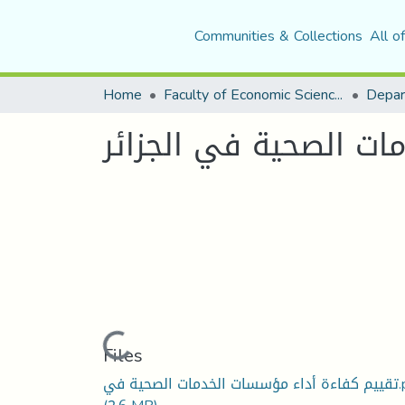
Communities & Collections
All o
Home
Faculty of Economic Sciences, Commerce and Management Sciences
ات الصحیة في الجزائر
Loading...
Files
لصحیة في.pdf