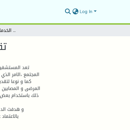
Log In
تقییم كفاءة أداء مؤسسات الخدمات الصحیة في الجزائر
تق
تعد المستشفیات
المجتمع ،الامر الذي
كما و نوعا لتقد
المرضى و المصابین 
ذلك باستخدام بعض 
و ھدفت الدر
بالاعتماد