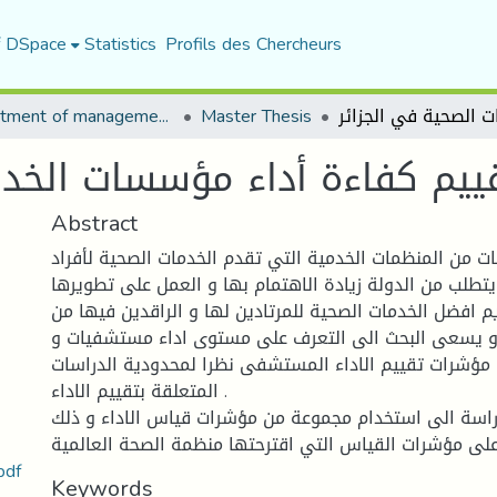
f DSpace
Statistics
Profils des Chercheurs
Department of management sciences
Master Thesis
ییم كفاءة أداء مؤسسات الخدم
Abstract
 من المنظمات الخدمیة التي تقدم الخدمات الصحیة لأفراد
 یتطلب من الدولة زیادة الاھتمام بھا و العمل على تطویرھا
یم افضل الخدمات الصحیة للمرتادین لھا و الراقدین فیھا من
و یسعى البحث الى التعرف على مستوى اداء مستشفیات و
مؤشرات تقییم الاداء المستشفى نظرا لمحدودیة الدراسات
المتعلقة بتقییم الاداء .
اسة الى استخدام مجموعة من مؤشرات قیاس الاداء و ذلك
 على مؤشرات القیاس التي اقترحتھا منظمة الصحة العالمیة
تقییم كفاءة أداء مؤسسات الخدمات ا
Keywords