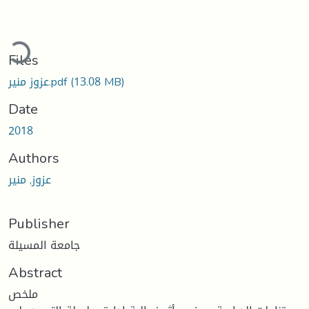
ding...
Files
(13.08 MB)
عزوز منير.pdf
Date
2018
Authors
عزوز, منير
Publisher
جامعة المسيلة
Abstract
ملخص