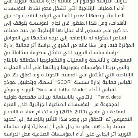
تناولت الدراسة موضوع أثر فعالية إدارة سلسلة التوريد على
أداء العمليات الإنتاجية التي تشكل محور نشاط المؤسسات
الصناعية بوصفها العنصر الأساسي لتوليد النقدية وتحقيق
الأهداف، ومن هذا المنظور فان نجاح المؤسسة يتوقف إلى
حد كبير على مستوى أداء عملياتها الإنتاجية من حيث مختلف
العناصر المكونة له بالإضافة إلى درجة تحكمها في العوامل
المؤثرة فيه، ومن هنا فانه من الضروري دراسة أثر فعالية إدارة
دراسة سلسلة التوريد التي تشكل منظومة متكاملة من
المعلومات والأنشطة والعمليات والتكنولوجيا المتعلقة بالإنتاج
والتي تربط المؤسسات بمورديها وزبائنها على أداء العمليات
الإنتاجية التي تشتمل على العملية التحويلية وما تعلق بها من
أنشطة، وبتطبيق نموذج "SCOR" لقياس فعالية إدارة سلسلة
التوريد ونموذج "Sink and Tuttle Model" لقياس الأداء
الإنتاجي، بالاستعانة ببيانات مقطعية طولية "Panel data"
لمجموعة من المؤسسات الصناعية الجزائرية خلال الفترة
الممتدة بين عامي (2011-2015) وباستخدام معادلة الانحدار
التجميعي تم التحقق من وجود هذا التأثير بالإضافة إلى تحديد
قيمته واتجاهه، وهو ما يدل على أن لفعالية إدارة سلسلة
التوريد أثر ايجابي على أداء المؤسسات الصناعية محل الدراسة