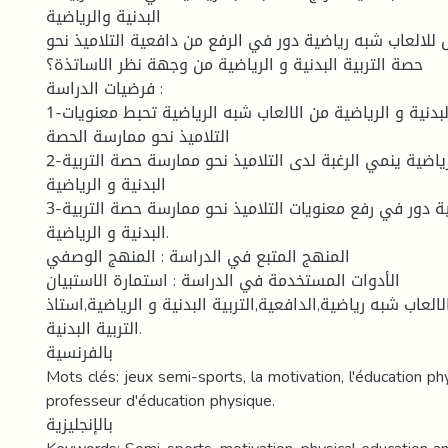
البدنية والرياضية
للالعاب شبه رياضية دور في الرفع من دافعية التلاميذ نحو
حصة التربية البدنية و الرياضية من وجهة نظر الاساتذة؟
فرضيات الدراسة :
1-خلو حصة التربية البدنية و الرياضية من الالعاب شبه الرياضية تحبط معنويات
التلاميذ نحو ممارسة الحصة
2-ادراج الالعاب شبه رياضية ينمي الرغبة لدى التلاميذ نحو ممارسة حصة التربية
البدنية و الرياضية
3-للالعاب شبه رياضية دور في رفع معنويات التلاميذ نحو ممارسة حصة التربية
البدنية و الرياضية.
المنهج المتبع في الدراسة : المنهج الوصفي
الأدوات المستخدمة في الدراسة : استمارة الاستبيان
لالعاب شبه رياضية,الدافعية,التربية البدنية و الرياضية,استاذ
التربية البدنية.
بالفرنسية
Mots clés: jeux semi-sports, la motivation, l'éducation ph
professeur d'éducation physique.
بالإنجليزية