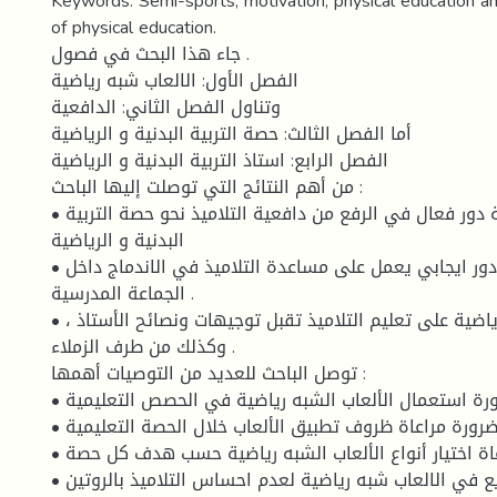
Keywords: Semi-sports, motivation, physical education an
of physical education.
جاء هذا البحث في فصول .
الفصل الأول: الالعاب شبه رياضية
وتناول الفصل الثاني: الدافعية
أما الفصل الثالث: حصة التربية البدنية و الرياضية
الفصل الرابع: استاذ التربية البدنية و الرياضية
من أهم النتائج التي توصلت إليها الباحث :
• للالعاب شبه رياضية دور فعال في الرفع من دافعية التلاميذ نحو حصة التربية
البدنية و الرياضية
• للالعاب شبه رياضية دور ايجابي يعمل على مساعدة التلاميذ في الاندماج داخل
الجماعة المدرسية .
• تعمل الالعاب شبه رياضية على تعليم التلاميذ تقبل توجيهات ونصائح الأستاذ ،
وكذلك من طرف الزملاء .
توصل الباحث للعديد من التوصيات أهمها :
• ضرورة استعمال الألعاب الشبه رياضية في الحصص التعليمية .
• ضرورة مراعاة ظروف تطبيق الألعاب خلال الحصة التعليمية .
• مراعاة اختيار أنواع الألعاب الشبه رياضية حسب هدف كل حصة
• على الأستاذ التنويع في الالعاب شبه رياضية لعدم احساس التلاميذ بالروتين