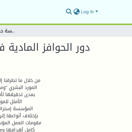
Log In
دور الحوافز المادية في تحسين أداء المورد البشري دراسة ميدانية مؤسسة حضنة حليب – بالمسيلة-
دور الحوافز المادية
من خلال ما تطرقنا إل
المورد البشري "وم
بمدى تحقيقها لأه
الأمثل للمو
المؤسسة إستراتي
بإختلاف أنواعها إل
مقومات العمل المؤس
كامل أهدافها ومن