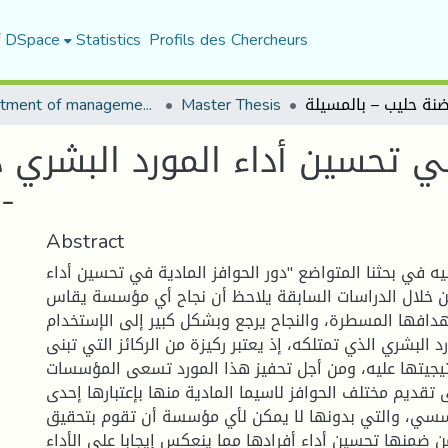
f DSpace
Statistics
Profils des Chercheurs
Department of management sciences
Master Thesis
 في تحسين أداء المورد البشري
حضنة حليب – بالمسيلة-
Abstract
يه في بحثنا المتواضع "دور الحوافز المادية في تحسين أداء
ن خلال الدراسات السابقة يلاحظ أن نجاح أي مؤسسة يقاس
دافها المسطرة، والنجاح يرجع وبشكل كبير إلى الإستخدام
رد البشري الذي تمتلكه، إذ يعتبر ركيزة من الركائز التي تبنى
جيتها عليه، ومن أجل تحفيز هذا المورد تسعى المؤسسات
ى تقديم مختلف الحوافز لاسيما المادية منها بإعتبارها إحدى
سي، والتي بدونها لا يمكن لأي مؤسسة أن تقوم بتحقيق
 ضمنها تحسين أداء أفرادها مما ينعكس إيجابا على الأداء