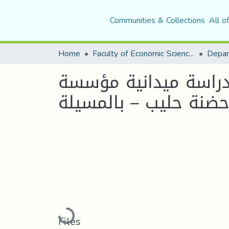
Communities & Collections
All o
Home
Faculty of Economic Sciences, Commerce and Management Sciences
 دراسة ميدانية مؤسسة
Loading...
Files