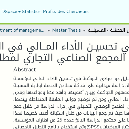
f DSpace
Statistics
Profils des Chercheurs
Department of management sciences
Master Thesis
ي تحسيـن الأداء المــالي في ا
Abstract
تحليل دور مبادئ الحوكمة في تحسين الاداء المالي لمؤسسة
، دراسة ميدانية على شركة مطاحن الحضنة لولاية المسيلة.
مفهوم الحوكمة وبيان أهميتها وأهدافها وقواعدها ومدى
اء المالي ومن ثم توضيح جوانب العلاقة المتداخلة بينهما،
ن المنهج الوصفي التحليلي في إجراء الدراسة من خلال جمع
ها حيث تم جمع البيانات من خلال استبانة أعدت خصيصا لهذا
الغرض، وتم توزيعها على مجتمع الدراسة البالغ عدده 25 من اطارات المؤسسة،
وتم استخدام برنامج التحليل الإحصائي(SPSS)في تحليل البيانات واختبار الفرضيات،