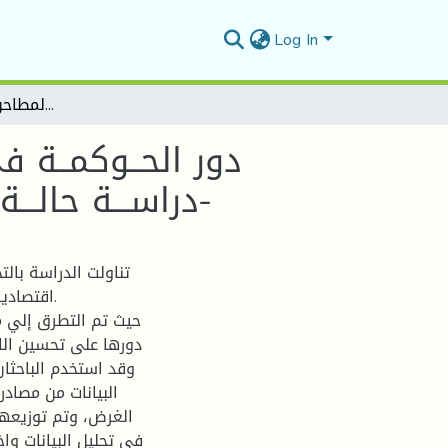
Log In
دور الحــوكمــة في تحسيـن الأداء المــالي في المــؤسسـات الاقتصـادية دراســـة حالـــة المجمع الصناعي التجاري لمطاحن الحضنــة -المسيلـــة-
دور الحــوكمــة ف
دراســـة حالـــة المجمع الصناعي التجاري لمطاحن الحضنــة -المسيلـــة-
تناولت الدراسة بال
اقتصادية
حيث تم التطرق إلي 
دورها على تحسين الاد
وقد استخدم الباحثا
البيانات من مصادر