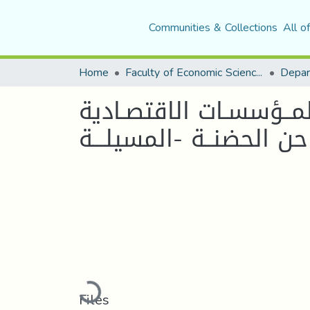
Communities & Collections
All o
Home
Faculty of Economic Sciences, Commerce and Management Sciences
لمــؤسسـات الاقتصـادية
Loading...
Files