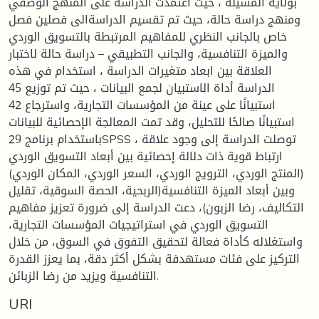
بولاية المسيلة ، حيث اعتمدت الدراسة على المنهج الوصفي
ومنهج دراسة حالة، حيث تم تقسيم الدراسةالى فصلين فصل
خاص بالجانب النظري للمفاهيم المرتبطة بالتسويق الوردي
والميزة التنافسية، والجانب التطبيقي – دراسة حالة لاختبار
العلاقة بين ابعاد متغيرات الدراسة ، استخدام في هذه
الدراسة أداة الاستبيان لجمع البيانات ، حيث تم توزيع 45
استبيانًا على عينة من المؤسسات التجارية، واسترجاع 42
استبيانًا صالحًا للتحليل، وقد تمت المعالجة الإحصائية للبيانات
باستخدام برنامج 29SPSS ، توصلت الدراسة إلى وجود علاقة
ارتباط قوية ذات دلالة إحصائية بين أبعاد التسويق الوردي
(المنتج الوردي، الترويج الوردي، السعر الوردي، المكان الوردي)
وبين أبعاد الميزة التنافسية(الربحية، الحصة السوقية، تقليل
التكاليف، رضا الزبون)، دعت الدراسة إلى ضرورة تعزيز مفاهيم
التسويق الوردي في استراتيجيات المؤسسات التجارية،
واستغلاله كأداة فعالة لتحقيق التفوق في السوق، من خلال
التركيز على فئات مستهدفة بشكل أكثر دقة، بما يعزز القدرة
التنافسية ويزيد من رضا الزبائن.
URI