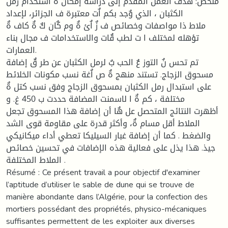
ملخص: هٌدف العمل المقدم إلى دراسة إمكان ةٌ استخدام رمل
الكثبان ، الذي وٌجد بكم اٌت معتبرة ف الجزائر، لإعداد
ملاط ذا مواصفات وخصائص ف زٌ اٌئ ةٌ وم كٌان كٌ ةٌ كاف ةٌ
تؤهله لمختلف ا ت لطب قٌات والاستخدامات ف مجال بناء
العمارات.
تم تحس نٌ التوز عٌ الحب بٌ لرمل الكثبان عن طر قٌ إضافة
مسحوق الزجاج. تستند منهج ةٌ ص اٌغة نسب مكونات الخلائط
على استبدال رمل الكثبان بمسحوق الزجاج وفق نسب كتل ةٌ
مختلفة ، كم ةٌ ا لاسمنت المضافة حددت ب 450 غ. و
أظهرت النتائج المتحصل عل هٌا أن إضافة هذا المسحوق تجعل
الملاط أقل مسام ةٌ، وأكثر قدرة على مقاومة قوى الشد
والضغط . كما أن إضافة غبار السيليكا تعطي أداء ميكانيكي
جيذ. هذا يذل على فعالية هذه الإضافات في تحسين خصائص
الملاط المختلفة .
Résumé : Ce présent travail a pour objectif d'examiner
l’aptitude d’utiliser le sable de dune qui se trouve de
manière abondante dans l’Algérie, pour la confection des
mortiers possédant des propriétés, physico-mécaniques
suffisantes permettent de les exploiter aux diverses