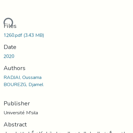
ding...
Files
1260.pdf
(3.43 MB)
Date
2020
Authors
RADJAI, Oussama
BOUREZG, Djamel
Publisher
Université M'sila
Abstract