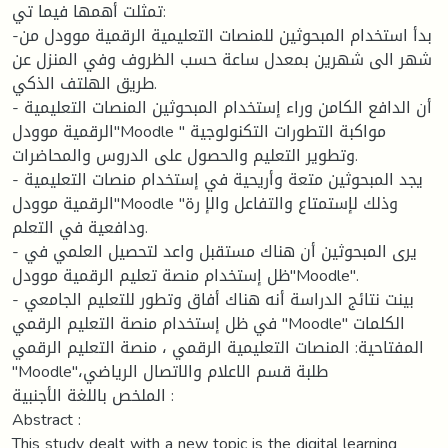
تمثلت أهمها فيما تي:
-بدأ استخدام المبحوثين للمنصات التعليمية الرقمیة موودل من
شهر الى شهرين بمعدل ساعة حسب الظروف وفي المنزل عن
طريق الهلتف الذكي.
- أن الدافع الكامن وراء إستخدام المبحوثين المنصات التعليمية
الرقمیة موودل"Moodle " مواكبة التطورات التكنولوجية
وتطوير التعليم والحصول على الدروس والمحاضرات.
- يجد المبحوثين متعة وأريحية في إستخدام منصات التعليمية
الرقمیة موودل"Moodle "وذلك لإستمتاع والتفاعل والإ رة
ودافعية في التعلم.
- يرى المبحوثين أن هناك مستقبل واعد لتحصيل العلمي في
ظل إستخدام منصة تعليم الرقمیة موودل"Moodle".
- بينت نتائج الدراسة أنه هناك أفاق وتطور للتعليم الجامعي
في ظل إستخدام منصة التعليم الرقمي "Moodle" الكلمات
المفتاحية: المنصات التعليمية الرقمي ، منصة التعليم الرقمي
"Moodle"،طلبة قسم الاعلام والاتصال الریاضي
الملخص باللغة الأجنبية :
Abstract :
This study dealt with a new topic is the digital learning