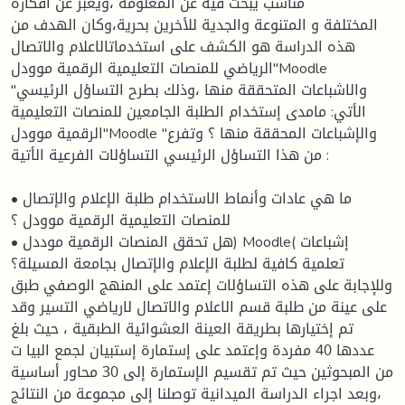
مناسب يبحث فيه عن المعلومة ،ويعبر عن أفكاره
المختلفة و المتنوعة والجدية للأخرين بحرية،وكان الهدف من
هذه الدراسة هو الكشف على استخدماتالاعلام والاتصال
الریاضي للمنصات التعليمية الرقمیة موودل"Moodle
"والاشباعات المتحققة منها ،وذلك بطرح التساؤل الرئيسي
الأتي: مامدى إستخدام الطلبة الجامعين للمنصات التعليمية
الرقمیة موودل"Moodle "والإشباعات المحققة منها ؟ وتفرع
من هذا التساؤل الرئيسي التساؤلات الفرعية الأتية :
• ما هي عادات وأنماط الاستخدام طلبة الإعلام والإتصال
للمنصات التعليمية الرقمية موودل ؟
• هل تحقق المنصات الرقمية موددل) Moodle( إشباعات
تعلمية كافية لطلبة الإعلام والإتصال بجامعة المسيلة؟
وللإجابة على هذه التساؤلات إعتمد على المنهج الوصفي طبق
على عينة من طلبة قسم الاعلام والاتصال لاریاضي التسير وقد
تم إختيارها بطريقة العينة العشوائية الطبقية ، حيث بلغ
عددها 40 مفردة وإعتمد على إستمارة إستبيان لجمع البيا ت
من المبحوثين حيث تم تقسيم الإستمارة إلى 30 محاور أساسية
،وبعد اجراء الدراسة الميدانية توصلنا إلى مجموعة من النتائج