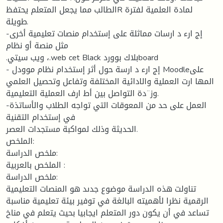
الطالب مما يجعل المتعلم يحتفظR لمادة العلمية لفترة
طويلة.
-إج ارء د ارسات مماثلة على إستخدام منصات تعليمية أخرى
مثل منصة أو نظام
.ويب سيتي ،.web cet Black بلاك بووردboard
- إج ارء د ارسة حول أثر إستخدام نظام موودل Moodleعلى
المها ارت العملية والادائية المختلفة وتفاعل وتحصيل العلمي
وز¨دة التواصل بين أط ارف العملية التعليمية.
-العمل على حد من المعوقات التي تواجه الطلاب والأساتذة
في إستخدام التقنية
الحديثة وذلك لمواكبة مستجدات العصر.
الملخص:
ملخص الدراسة:
الملخص بالعربية :
ملخص الدراسة:
تناولت هذه الدراسة موضوع جدىد هو المنصات التعلیمیة
الرقمیة نظرا لأهميته البالغة في توفير بيئة تعليمية مناسبة
تساعد في أن يكون دور المتعلم ايجابيا بحيث يتعلم في مناخ