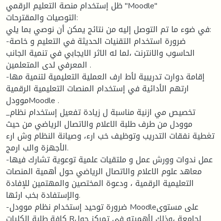
ظل إستخدام منصة التعليم الرقمي "Moodle"
التوصيات والمقترحات:
في ضوء ما تم التوصل إليه من نتائج يمكن أن نوصي بما يلي:
-ضرورة استخدام التقنيات الحديثة في التعليم و خاصة
الحاسوب والانترنت ،لما له الاثر الايجابي في تنمية الجانب
المعرفي لدى المتعلمين .
-إقامة دوارت تدريبية لأط ارف العملية التعليمية لتنمية مها
ارتهم الأدائية في إستخدام المنصات التعليمية الرقمية
موودلMoodle .
_تخصيص مي ازنية مناسبة ل زيادة تفعيل إستخدام نظام
موودل من طرف طلبة الاعلام والاتصال الرياضي من حيث
تغطية نفقات التدريب وتوظيف خب ارء، وصيانة النظام وش ارء
الأجهزة والب ارمج.
-عمل ندوات وورش عمل و ملتقيات علمية توعوية تشارك فيها
معاهد علوم الاعلام والاتصال الرياضي حول أهمية المنصات
التعليمية الرقمية ، ودعوة المختصين والمهتمين للإفادة
والإستفادة بخب ارئها.
-ضرورة توحيد إستخدام نظام موودل Moodleعلى مستوى
كافة طلبة الكليات Rلجامعة ،وذلك لأهميته في تمركز حول