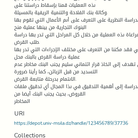
ىذه العمليات قمنا بإسقاط دراستنا على
وكالة بنك الفلاحة والتنمية الريفية بالمسيلة.
دراسة النظرية على التعرف على أىم الأعمال التي تقوم بها
البنوك التجارية من بينها عملية منح
راعاة ىذه العملية من خلال كل المراحل التي تدر بها دراسة
طلب القرض.
قي فقد مكننا من التعرف على مختلف الإجراءات التي تدر بها
عملية دراسة القرض بالبنك محل
 تهدف إلى اتخاذ قرار ائتماني سليم يجنب البنك مخاطر عدم
التسديد من قبل الزبائن، كما رأينا ضرورة
الاىتمام بدرحلة متابعة القرض.
لدراسة إلى أهمية التدقيق في ىذا المجال أي تدقيق ملفات
القروض، بحيث يجنب البنك أيضا من
المخاطر
URI
https://depot.univ-msila.dz/handle/123456789/37736
Collections