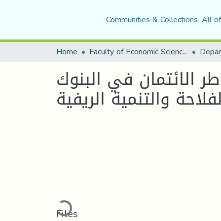
Communities & Collections
All o
Home
Faculty of Economic Sciences, Commerce and Management Sciences
ر الائتمان في البنوك
Loading...
Files