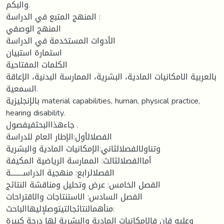
والبكم.
المنهج المتبع في الدراسة :
المنهج الوصفي
الأدوات المستخدمة في الدراسة
استمارة استبيان
الكلمات المفتاحية
بالعربية الامكانيات المادية، البشرية، الممارسة البدنية، الإعاقة
السمعية.
بالإنجليزية material capabilities, human, physical practice,
hearing disability.
جاءهذاالبحثفيفصول .
الفصلالأول:الإطار العام للدراسة
وتناولالفصلالثاني:الإمكانيات المادية والبشرية
أماالفصلالثالث: الممارسة الرياضية المكيفة
الفصلالرابع: منهجية الدراســــــــة
الفصل الخامس: عرض وتحليل ومناقشة النتائج
الفصل السادس: الاستنتاجات والاقتراحات
منأهمالنتائجالتيتوصلإليهاالباحث:
وعليه فإن فالإمكانيات المادية والبشرية لها درجة كبيرة