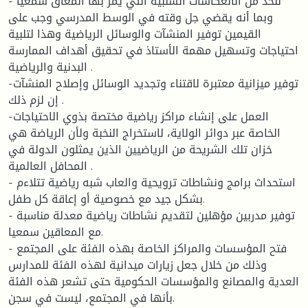
- للحد من الانعكاسات السلبية التي يمر بها المعاق سمعيا
وبما أنه يقضي جل وقته في الوسط المدرسي وجب على
القيمين توفير المنشآت والوسائل الرياضية وهذا لتلبية
احتياجات وتسهيل مهمة الأستاذ في تحقيق أهداف الممارسة
البدنية والرياضية .
-توفير ميزانية معتبرة لاقتناء وتجديد الوسائل وإصلاح المنشآت
إن لزم ذلك .
-العمل على إنشاء مراكز رياضية مختصة بذوي الاحتياجات
الخاصة عبر دوائر الولاية، لاستخراج النخبة ولأن الرياضة هي
خزان تلك الشريحة من الرياضيين الذين يمثلون الدولة في
المحافل العالمية .
- استحداث برامج ونشاطات ترويحية والعاب شبه رياضية تتلاءم
بشكل جيد مع خصوصية أو إعاقة كل طفل.
- توفير مدربين مؤهلين لتقديم نشاطات رياضية معدلة مناسبة
مع المعاقين سمعيا.
- فتح المؤسسات والمراكز الخاصة بهذه الفئة على المجتمع
وذلك من خلال جعل زيارات ميدانية لهذه الفئة للمدارس
العدية والمصانع والمؤسسات الحكومية حتى تشعر هذه الفئة
بأنها في المجتمع، ليست في سجن.