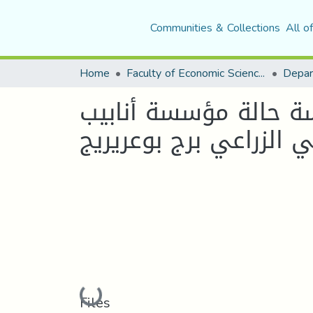
Communities & Collections
All o
Home
Faculty of Economic Sciences, Commerce and Management Sciences
سة حالة مؤسسة أنابيب
Loading...
Files