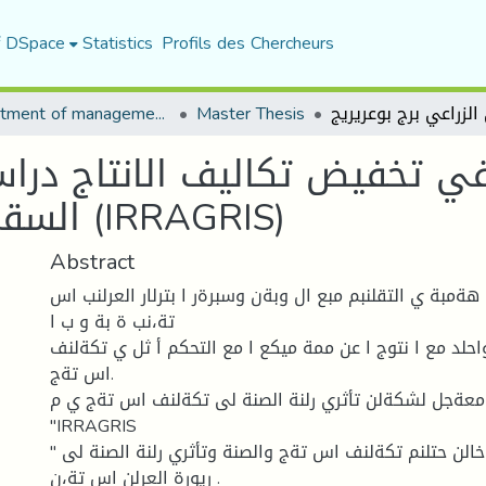
f DSpace
Statistics
Profils des Chercheurs
Department of management sciences
Master Thesis
 في تخفيض تكاليف الانتاج درا
السقي الزراعي برج بوعريريج (IRRAGRIS)
Abstract
 هةمبة ي التقلنبم مبع ال وبةن وسبرةر ا بترلار العرلنب اس
تة،نب ة بة و ب ا
حلد مع ا نتوج ا عن ممة ميكع ا مع التحكم أ ثل ي تكةلنف
اس تةج.
 معةجل لشكةلن تأثري رلنة الصنة لى تكةلنف اس تةج ي م
"IRRAGRIS
" ربج و ل ل ج؛ مع خالن حتلنم تكةلنف اس تةج والصنة وتأثري رلنة الصنة لى
ريورة العرلن اس تة،ن .