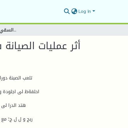
Log In
أثر عمليات الصيانة في تخفيض تكاليف الانتاج دراسة حالة مؤسسة أنابيب السقي الزراعي برج بوعريريج (IRRAGRIS)
أثر عمليات الصيانة
تلعب الصبنة دورا
احلفةظ لى اجلودة وا
هتد الدرا لى