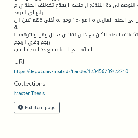
لتوصم لى دة النتةئج ل منهة: ارتفةع تكةلنف الصنة ي م "IRRAGRIS"
را،ع لى ا ترةد
لى الصنة العال،ن ه ا مع ،ه ؛ ومع ،ه أخلى ةهم تبين ا ل
نة
تكةلنف الصنة الكلن مع خالن تقلنص دد ال وةن والتوقفة ا
ربجم وغري ا ربجم
لسةف لى التقلنم مع دد ا نتجة ا عنب .
URI
https://depot.univ-msila.dz/handle/123456789/22710
Collections
Master Thesis
Full item page