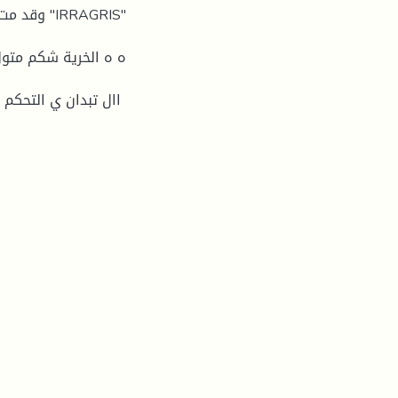
وقد مت ا
ه ه الخرية شكم متول 
اال تبدان ي التحكم 