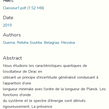
Loading...
Files
Classeur1.pdf
(1.52 MB)
Date
2019
Authors
Guerna, Rebiha Souhila. Belagraa, Messkia
Abstract
Nous étudions les caractéristiques quantiques de
l’oscillateur de Dirac en
utilisant un principe d’incertitude généralisé conduisant à
l’apparition d’une
longueur minimale avec l’ordre de la longueur de Planck. Les
fonctions d'onde
du système et le spectre d'énergie sont dérivés
rigoureusement. La présence