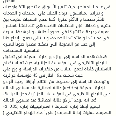
ملخص:
في عالمنا المعاصر، حيث تتغير الأسواق و تتطور التكنولوجيات
و يتزايد المنافسون، يزداد الطلب على المنتجات و الخدمات
الأكثر تخصصا و الأكثر تطورا، كما تصبح المنتجات قديمة بين
عشية و ضحاها. فإن المنظمات الناجحة هي تلك تنشأ باستمرار
معرفة جديدة و تنشرها في جميع أنحائها، و تجسّدها بسرعة
في عملياتها و منتجاتها الجديدة، و بالتالي يصبح الإبداع جنبا
إلى جنب مع المعرفة التي تمكّنه مصدرا حيويا للميزة
التنافسية المستدامة.
هدفت هذه الدراسة إلى إبراز دور إدارة المعرفة في تحقيق
الابداع التنظيمي في المؤسسة الجزائرية، حيث تم استخدام
الاستبيان كأداة لجمع البيانات عن متغيرات الدراسة، و وزع على
عينة شملت 192 اطار في 45 مؤسسة جزائرية.
و توصلت الدراسة إلى مجموعة من النتائج أبرزها: وجود أثر ذو
دلالة احصائية عند مستوى الدلالة (α=0.05) لإدارة المعرفة
على الابداع التنظيمي في المؤسسات الجزائرية محل الدراسة،
كما أنه يوجد أثر ذو دلالة احصائية عند مستوى الدلالة
(α=0.05) لجميع أبعاد إدارة المعرفة ( استراتيجيات إدارة
المعرفة، عمليات إدارة المعرفة ) على أبعاد الإبداع التنظيمي (