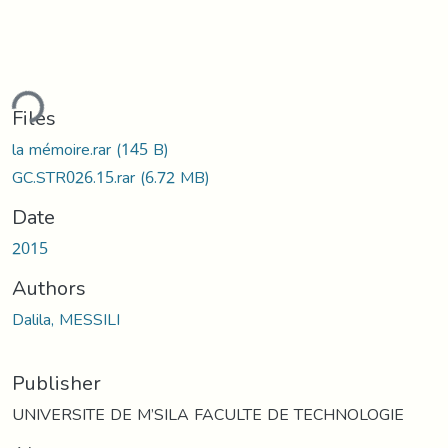
ding...
Files
la mémoire.rar
(145 B)
GC.STR026.15.rar
(6.72 MB)
Date
2015
Authors
Dalila, MESSILI
Publisher
UNIVERSITE DE M’SILA FACULTE DE TECHNOLOGIE