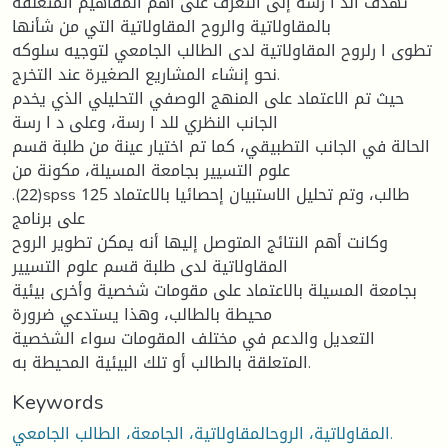
تهدف الد ا رسة إلى التعرف على أهم المفاهیم المتعلقة
بالمقاولاتیة والروح المقاولاتیة التي من شأنها
تطوی ا رلروح المقاولاتیة لدى الطالب الجامعي لتوجیه سلوكه
نحو إنشاء المشاریع الصغیرة عند التخرج.
حیث تم الاعتماد على المنهج الوصفي التحلیلي الذي یخدم
الجانب النظري للد ا رسة، وعلى د ا رسة
الحالة في الجانب التطبیقي، كما تم اختیار عینة من طلبة قسم
علوم التسییر بجامعة المسیلة، مكونة من
.(22)spss 125 طالب، وتم تحلیل الاستبیان إحصائیا بالاعتماد
على برنامج
وكانت أهم النتائج المتوصل إلیها أنه یمكن تطویر الروح
المقاولاتیة لدى طلبة قسم علوم التسییر
بجامعة المسیلة بالاعتماد على مقومات شخصیة وأخرى بیئیة
محیطة بالطالب، وهذا یستدعي ضرورة
التعدیل والدعم في مختلف المقومات سواء الشخصیة
المتعلقة بالطالب أو تلك البیئیة المحیطة به.
Keywords
المقاولاتیة، الروحالمقاولاتیة، الجامعة، الطالب الجامعي.