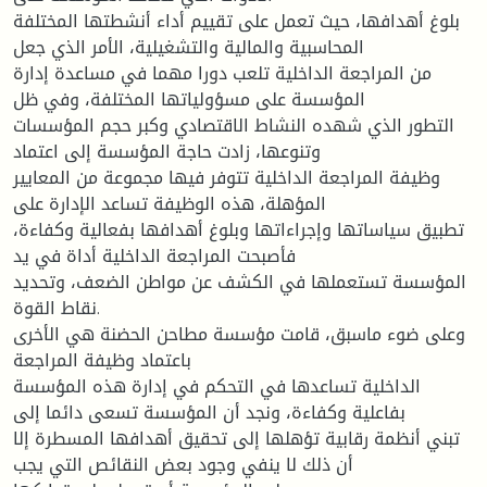
بلوغ أھدافھا، حیث تعمل على تقییم أداء أنشطتھا المختلفة
المحاسبیة والمالیة والتشغیلیة، الأمر الذي جعل
من المراجعة الداخلیة تلعب دورا مھما في مساعدة إدارة
المؤسسة على مسؤولیاتھا المختلفة، وفي ظل
التطور الذي شھده النشاط الاقتصادي وكبر حجم المؤسسات
وتنوعھا، زادت حاجة المؤسسة إلى اعتماد
وظیفة المراجعة الداخلیة تتوفر فیھا مجموعة من المعاییر
المؤھلة، ھذه الوظیفة تساعد الإدارة على
تطبیق سیاساتھا وإجراءاتھا وبلوغ أھدافھا بفعالیة وكفاءة،
فأصبحت المراجعة الداخلیة أداة في ید
المؤسسة تستعملھا في الكشف عن مواطن الضعف، وتحدید
نقاط القوة.
وعلى ضوء ماسبق، قامت مؤسسة مطاحن الحضنة ھي الأخرى
باعتماد وظیفة المراجعة
الداخلیة تساعدھا في التحكم في إدارة ھذه المؤسسة
بفاعلیة وكفاءة، ونجد أن المؤسسة تسعى دائما إلى
تبني أنظمة رقابیة تؤھلھا إلى تحقیق أھدافھا المسطرة إلا
أن ذلك لا ینفي وجود بعض النقائص التي یجب