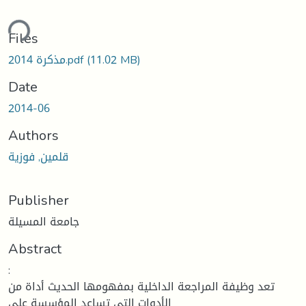
ding...
Files
(11.02 MB)
مذكرة 2014.pdf
Date
2014-06
Authors
قلمين, فوزية
Publisher
جامعة المسيلة
Abstract
:
تعد وظیفة المراجعة الداخلیة بمفھومھا الحدیث أداة من
الأدوات التي تساعد المؤسسة على