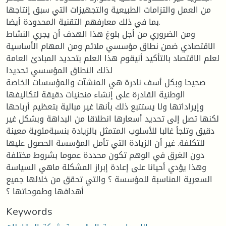
من العمل والتزامات الطبيعية والتجهيزات التي سبق إنتاجها
بما في ذلك معارفهم التقنية المحدودة أيضا.
ومن الضروري من أجل بلوغ هذا الهدف أن يجري النشاط
الاقتصادي ضمن نطاق مؤسسي ملائم ومن المهام الأساسية
لعلم الاقتصاد بالتأكيد أنيقوم هذا العلم بتحديد المبادئ العامة
لذلك النطاق المؤسسي تحديدا
صحيحا وبكل أسف نادرة هي المنشآت والمؤسسات الخاصة
الوطنية القادرة على إنشاء منحنيات دقيقة لتكاليفها
وإيراداتها ولا يستتبع ذلك بأنها غير مبالية بتعظيم أرباحها
لكنها تصل إلى تحديد أسعارها انطلاقا من البداهة وبشكل غير
دقيق وتلجأ غالبا للأسلوب المتمثل بالزيادة بنسبةمئوية معينة
للتكلفة. غير أن الزيادة التي تأمل المؤسسة الحصول عليها
دون الغرق في الوهم تكون محددة عموما بشروط مختلفة
وهذا يؤدي أحيانا على إعادة إبراز المشكلة ماهي السياسة
السعرية المناسبة للمؤسسة ؟ والتي تحقق من خلالها جميع
أهدافها وطموحاتها ؟
Keywords