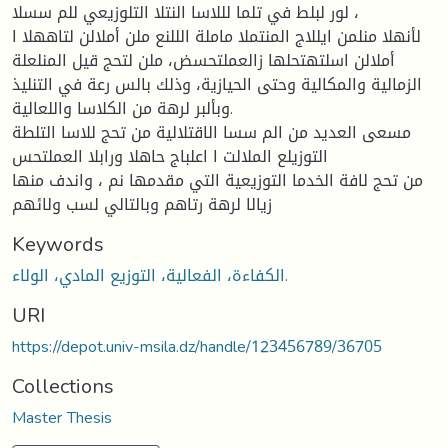
لور لبلط في تلما لللاسا النتلا التلوزيعي للم سسلا ،
لأنهلا منلمن ايللاج المنتملا ماملة الللنع ملن أملالن لتاههلا ا
أملالن اسلتهتحلها زالعملتحسض، ملن لتحج قيل المنلعلة
الزمالية والمكالية وحتى الحيازية، وذلك بالس رعة في التنليذ
وبألبر لرهة من الكلاسا واللعالية.
مسعى العديد من الم سسا الاقتلالية من تحج للاسا التلطة
التوزيلع الملالت ا اعلباج حاهلا ورابلا العملتحس
من تحج لافة الخدما التوزيعية التي مقدمها نم ، واندف منها
زيالا لرهة رتاهم وبالتالي لسب ولائهم
Keywords
الكفاءة، الفعالية، التوزيع المادي، الولاء.
URI
https://depot.univ-msila.dz/handle/123456789/36705
Collections
Master Thesis