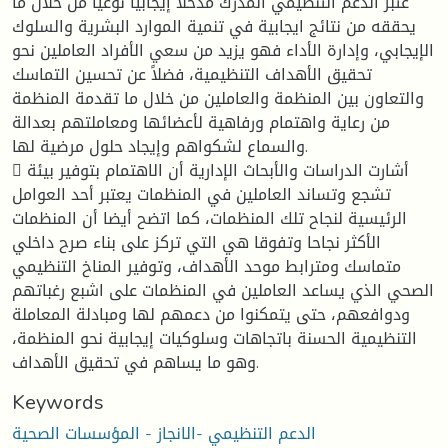
عتبر الدعم التنظيمي المدرك مدخلا إيجابيا نوعيا من خلال ما
يحققه من نتائج ايجابية في تنمية الموارد البشرية والسلوك
الإيجابي، وإدارة الأداء فهو يزيد من سعي الأفراد العاملين نحو
تحقيق الأهداف التنظيمية، فضلاً عن تحسين التماسك
والتعاون بين المنظمة والعاملين من خلال ما تقدمة المنظمة
من رعاية واهتمام ورفاهية لأعضائها ومعاملتهم بعدالة
والسماع لشكواهم وإيجاد حلول مرضية لها.
 أشارت الدراسات والأبحاث الإدارية أن الاهتمام بتوفير بيئة
تشجع وتساند العاملين في المنظمات يعتبر أحد العوامل
الرئيسية لنجاح تلك المنظمات، كما اتضح أيضا أن المنظمات
الأكثر نجاحا وتفوقا هي التي تركز على بناء صرح داخلي
متماسك ومترابط موحد الأهداف، وتوفير المناخ التنظيمي
الصحي الذي يساعد العاملين في المنظمات على اشبع رغباتهم
ودوافعهم، حتى يتمكنوا من دعمهم لها ومبادلة المعاملة
التنظيمية الحسنة باتجاهات وسلوكيات إيجابية نحو المنظمة،
وهو ما يساهم في تحقيق الأهداف.
Keywords
الدعم التنظيمي -الانجاز - المؤسسات الصحية