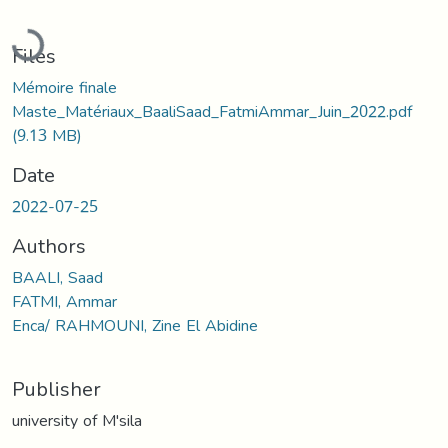
Loading...
Files
Mémoire finale
Maste_Matériaux_BaaliSaad_FatmiAmmar_Juin_2022.pdf
(9.13 MB)
Date
2022-07-25
Authors
BAALI, Saad
FATMI, Ammar
Enca/ RAHMOUNI, Zine El Abidine
Publisher
university of M'sila