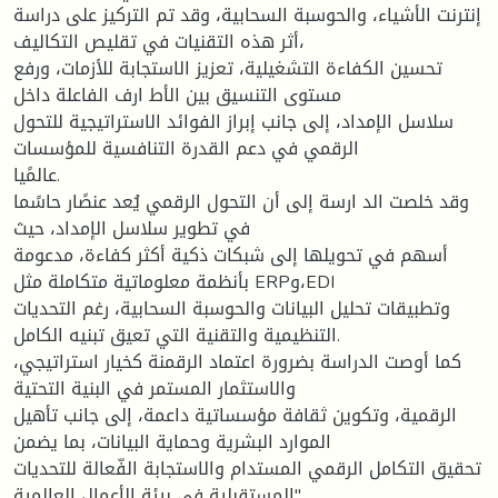
إنترنت الأشياء، والحوسبة السحابية، وقد تم التركيز على دراسة
أثر هذه التقنيات في تقليص التكاليف،
تحسين الكفاءة التشغيلية، تعزيز الاستجابة للأزمات، ورفع
مستوى التنسيق بين الأط ارف الفاعلة داخل
سلاسل الإمداد، إلى جانب إبراز الفوائد الاستراتيجية للتحول
الرقمي في دعم القدرة التنافسية للمؤسسات
عالمًيا.
وقد خلصت الد ارسة إلى أن التحول الرقمي يُعد عنصًار حاسًما
في تطوير سلاسل الإمداد، حيث
أسهم في تحويلها إلى شبكات ذكية أكثر كفاءة، مدعومة
بأنظمة معلوماتية متكاملة مثل ERPو،EDI
وتطبيقات تحليل البيانات والحوسبة السحابية، رغم التحديات
التنظيمية والتقنية التي تعيق تبنيه الكامل.
كما أوصت الدراسة بضرورة اعتماد الرقمنة كخيار استراتيجي،
والاستثمار المستمر في البنية التحتية
الرقمية، وتكوين ثقافة مؤسساتية داعمة، إلى جانب تأهيل
الموارد البشرية وحماية البيانات، بما يضمن
تحقيق التكامل الرقمي المستدام والاستجابة الفّعالة للتحديات
المستقبلية في بيئة الأعمال العالمية"