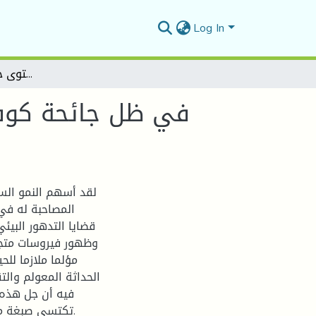
Log In
قياس مستوى جودة الصحة الجامعية (SDGs3) في ظل جائحة كوفيد-19 حالة جامعة محمد بوضياف بالمسيلة
لقد أسهم النمو السر
المصاحبة له في
قضايا التدهور البيئ
مؤلما ملازما للح
الحداثة المعولم والتق
فيه أن جل هذه ا
تكتسي صبغة محلية محدودة، ولكنها تفاقمت لتصبح انشغالا جهويا ودوليا.