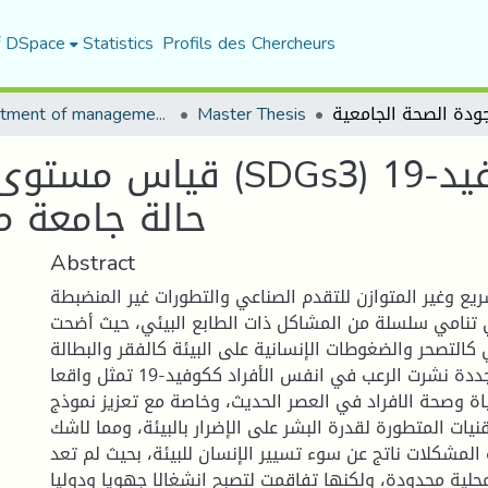
f DSpace
Statistics
Profils des Chercheurs
Department of management sciences
Master Thesis
قياس مستوى جودة الصحة ا
حالة جامعة م
Abstract
يع وغير المتوازن للتقدم الصناعي والتطورات غير المنضبطة
 تنامي سلسلة من المشاكل ذات الطابع البيئي، حيث أضحت
ي كالتصحر والضغوطات الإنسانية على البيئة كالفقر والبطالة
وظهور فيروسات متجددة نشرت الرعب في انفس الأفراد ككوفيد-19 تمثل واقعا
ياة وصحة الافراد في العصر الحديث، وخاصة مع تعزيز نموذج
نيات المتطورة لقدرة البشر على الإضرار بالبيئة، ومما لاشك
لمشكلات ناتج عن سوء تسيير الإنسان للبيئة، بحيث لم تعد