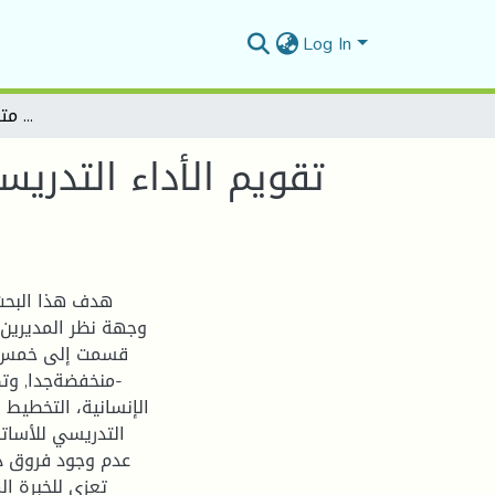
Log In
تقويم الأداء التدريسي للأساتذة من وجهة نظر المديرين ببعض متوسطات ولاية المسيلة
تقويم الأداء التدر
هدف هذا البحث 
قسمت إلى خمس ا
-منخفضةجدا, وتض
الإنسانية، التخطيط و
التدريسي للأسات
عدم وجود فروق ذا
تعزى للخبرة ا