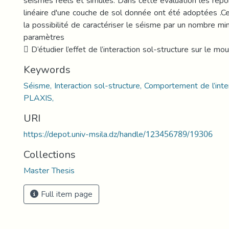
séismes réels et simulés. Dans cette évaluation les répo
linéaire d'une couche de sol donnée ont été adoptées .C
la possibilité de caractériser le séisme par un nombre m
paramètres
 D’étudier l’effet de l’interaction sol-structure sur le 
Keywords
Séisme, Interaction sol-structure, Comportement de l’inter
PLAXIS,
URI
https://depot.univ-msila.dz/handle/123456789/19306
Collections
Master Thesis
Full item page