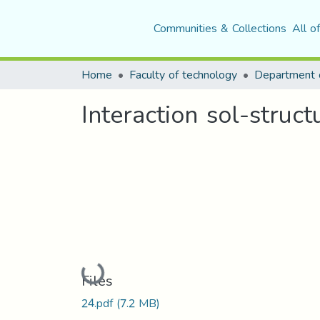
Communities & Collections
All o
Home
Faculty of technology
Interaction sol-struc
Loading...
Files
24.pdf
(7.2 MB)