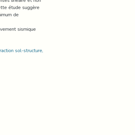
nses linéaire et non
ette étude suggère
inimum de
mouvement sismique
action sol-structure,