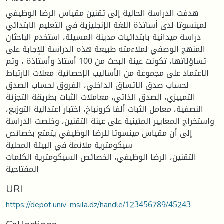
هدفت الدراسة الحالية إلى تقنين مقياس الرضا الوظيفي
لمينسوتا لدى أساتذة اللغة الإنجليزية في التعليم الابتدائي
دراسة ميدانية بابتدائيات مدينة المسيلة، استخدم الباحثان
المنهج الوصفي لملاءمته طبيعة هذه الدراسة للإجابة على
تساؤلاتها، تكونت عينة البحث من 100 أستاذ وأستاذة ، وتم
الاعتماد على مجموعة من الأساليب الإحصائية: معلات الارتباط
لحساب صدق الاتساق الداخلي، الفروق لحساب الصدق
التمييزي، الصدق الذاتي، معاملات الثبات بطريقة التجزئة
النصفية، معامل الثبات ألفا كرونباخ، اختبار اعتدالية التوزيع،
واستخراج المعايير المئينية على عينة التقنين، وخلصت الدراسة
إلى أن مقياس مينسوتا للرضا الوظيفي يتمتع بخصائص
سيكومترية ملائمة في البيئة المحلية
التقنين، الرضا الوظيفي، الخصائص السيكومترية الكلمات
المفتاحية
URI
https://depot.univ-msila.dz/handle/123456789/45243