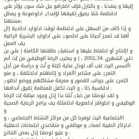
إليها و ينفذىا ، و بالتارل فإف اضلرافو ببل شك سوؼ يؤثر على
ادلنظمة شلا يعيق ٖتقيقها لؤلىداؼ ادلوضوعة و يعطل
مسَتهتا،
و إذا كاف من السهل على ادلنظمة توفَت ادلوارد ادلادية إال
أهنا قد تعجز أحيانا على احلصوؿ على ادلوارد البشرية الراغبة
يف العمل
و اإلنتاج أو احلفاظ عليها و استغبلؿ طاقتها الكامنة ) علي بن
ػلي الشهري :2002،34 ، ) و يعترب الرضا الوظيفي من بُت أىم
األسس اليت غلب أف توذل عناية كبَتة و ْتث و دراسة من أجل
التعرؼ على مشاعر األفراد و إتاىاهتم ادلختلفة ، و منو
التعرؼ على جوانب القصور و معرفة مشاكلهم ووضع احللوؿ
ادلناسبة ذلا ، و اليت تكفل للمنظمة ٖتقيق أىدافها .
و لقد توصلنا من خبلؿ ْتثنا ىذا إذل وجود عبلقة بُت الرضا
الوظيفي و احلوافز ادلعنوية ادلتمثلة يف برامج الرعاية الصحية
و
االجتماعية اليت توفرىا كل من مراكز النشاط االجتماعي ، و
ادلراكز الطبية لعماؿ و موظفي و متقاعدي اجلماعات احمللية .
و عليو توصلنا إذل بعض النتائج :