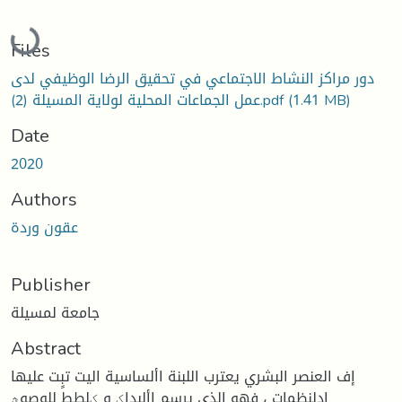
Loading...
Files
دور مراكز النشاط الاجتماعي في تحقيق الرضا الوظيفي لدى
(1.41 MB)
عمل الجماعات المحلية لولاية المسيلة (2).pdf
Date
2020
Authors
عقون وردة
Publisher
جامعة لمسيلة
Abstract
إف العنصر البشري يعترب اللبنة األساسية اليت تبٍت عليها
ادلنظمات ، فهو الذي يرسم األىداؼ و ؼلطط للوصوؿ