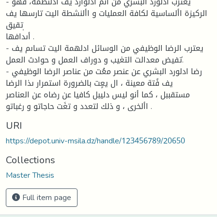
- يعترب ادلورد البشري من أىم ادلوارد يف ادلنظمة، فهو
الركيزة األساسية لكافة العمليات و األنشطة اليت ٘تارسها يف
ٖتقيق
أىدافها .
- يعترب الرضا الوظيفي من الوسائل ادلهمة اليت تساىم يف
ٗتفيض معدالت التغيب و دوراف العمل و حوادث العمل.
- رضا ادلورد البشري عن عنصر معُت من عناصر الرضا الوظيفي
يف فًتة معينة ، ال يعٍت بالضرورة استمرار ىذا الرضا
مستقببل ، كما أنو ليس دليبل كافيا عن رضاه عن العناصر
األخرى ، و ذلك لتعدد و تغَت حاجاتو و رغباتو .
URI
https://depot.univ-msila.dz/handle/123456789/20650
Collections
Master Thesis
Full item page