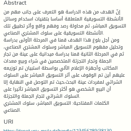
Abstract
إنّ الهدف من هذه الدراسة هو التعرف على جانب مهم من
الأنشطة التسويقية المتعلقة أساسا بتقنيات اسخدام وسائل
التسويق المباشر، ثم محاولة رصد وفهم واقع وأثر تطبيق تلك
الأنشطة التسويقية على سلوك المشتري الصناعي.
ومن أجل بلوغ هذا الهدف قمنا في المرحلة الأولى بدراسة
وتحليل مفهوم التسويق المباشر وسلوك المشتري الصناعي،
ثم في المرحلة الثانية قمنا بدراسة ميدانية على عينة من تجار
الجملة وتجار التجزئة المتخصصين في شراء وبيع معدات
المكاتب وأجهزة الإعلام الآلي بواسطة استبيان تم توزيعه
عليهم أين تم الوقوف على أثر التسويق المباشر على السلوك
الشرائي لمفردات عينة البحث،حيث تم التوصل في النهاية إلا
أن البيع الشخصي هو أكثر التسويق المباشر تأثيرا على
السلوك الشرائي لتجار الجملة والتجزئة.
الكلمات المفتاحية: التسويق المباشر، سلوك المشتري
الصناعي.
URI
https://depot.univ-msila.dz/handle/123456789/38130