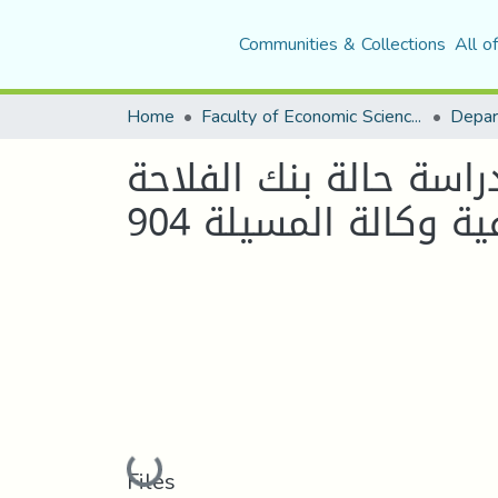
Communities & Collections
All o
Home
Faculty of Economic Sciences, Commerce and Management Sciences
راسة حالة بنك الفلاحة
Loading...
Files