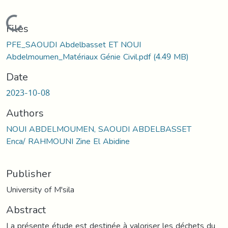
Loading...
Files
PFE_SAOUDI Abdelbasset ET NOUI
Abdelmoumen_Matériaux Génie Civil.pdf
(4.49 MB)
Date
2023-10-08
Authors
NOUI ABDELMOUMEN, SAOUDI ABDELBASSET
Enca/ RAHMOUNI Zine El Abidine
Publisher
University of M'sila
Abstract
La présente étude est destinée à valoriser les déchets du