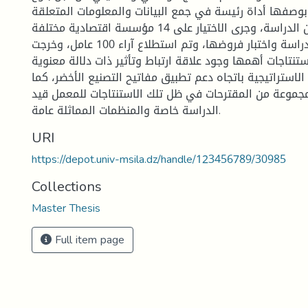
ة بوصفها أداة رئيسة في جمع البيانات والمعلومات المتعلقة
بالجانب الميداني من الدراسة، وجرى الاختيار على 14 مؤسسة اقتصادية مختلفة
بدراسة ميدانية للدراسة واختبار فروضها، وتم استطلاع آراء 100 عامل، وخرجت
تنتاجات أهمها وجود علاقة ارتباط وتأثير ذات دلالة معنوية
 الاستراتيجية باتجاه دعم تطبيق مفاتيح التصنيع الأخضر، كما
جموعة من المقترحات في ظل تلك الاستنتاجات للمعمل قيد
الدراسة خاصة والمنظمات المماثلة عامة.
URI
https://depot.univ-msila.dz/handle/123456789/30985
Collections
Master Thesis
Full item page