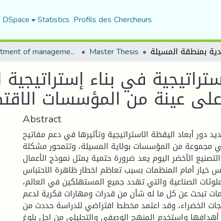
f DSpace
Statistics
Profils des Chercheurs
Department of management sciences
Master Thesis
تراتيجية في بناء إستراتيجية ا
Abstract
د دور أبعاد اليقظة الاستراتيجية وتأثيرها في دعم مفاتيح
في مجموعة من المؤسسات بولاية المسيلة، وتتمحور مشكلة
التصنيع الأخضر اليوم يعد ضرورة حتمية يمثل نموذج الأعمال
 خيار أمام المنظمات بسبب تعاظم اخطار ظاهرة الاحتباس
لملوثات الصناعية والتي تهدد جميع المستهلكين في العالم،
ات تبحث عن كل ما له شأن من قدرات ومهارات فكرية لدعم
تجات الخضراء، وقد اعتمد مخطط افتراضي للدراسة حددت من
غ أهدافها واستخدم المنهج الوصفي والتحليلي من اجل بلوغ