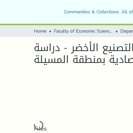
Communities & Collections
All o
Home
Faculty of Economic Sciences, Commerce and Management Sciences
لتصنيع الأخضر - دراسة
Loading...
Files