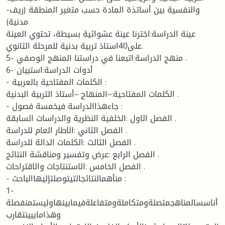
والنفسية بين أساتذة المادة حسب متغير المنطقة (ريف-
مدنية)
عينة الدراسة:اخترنا عينة عشوائية بسيطة، تحتوي العينة
على40استاذ تربية بدنية للمرحلة الثانوي.
5- منهج الدراسة:اتبعنا في دراستنا المنهج الوصفي .
6- أدوات الدراسة:استبيان
- الكلمات المفتاحية بالعربية :
الكلمات المفتاحية:–المنهاج –أستاذ التربية البدنية .
- جاءهذاالدراسة فيخمسة فصول :
الفصل الاول :الخلفية النظرية والدراسات السابقة .
الفصل الثاني :الاطار العام للدراسة .
الفصل الثالث :الكلمات الدالة للدراسة .
الفصل الرابع :عرض وتفسير ومناقشة النتائج .
الفصل الخامس :الاستنتاجات والاقتراحات .
- منأهمالنتائجالتيتوصلتإليهاالباحث :
1-
أناسسالمناهجمتصلةومتكاملةومتفاعلةفيمابينهاوليستمنفصلة
وهذامايبينتقارب