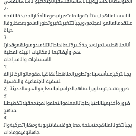
المتوسطاتالحسابيةبينالأساسالفلسفيالاجتماعيوالأساسالنفسي
2-
أناسسالمناهجليستثابتةوانمامتغيرفيضوءالأفكارالجديدةالناتجة
عنتقدمالعالموالمجتمع،ويجبأنتتغيربتغيروتطورالعلموبعضظروفال
حياة.
3-
أنالمناهجليستمرنةبدرجةكبيرةتبعالحاجاتالتلاميذوميولهموقدارت
هم،وأيضاتبعاالإمكانيات البيئةالمحلية.
الاستنتاجات والاقتراحات:
1)
يجبالتركيزعلىأسسبناءوتطويرالمناهجلأنهاهيالمقوماتوالركائزالف
لسفيةالاجتماعية والنفسية.
2) ضرورةتحديثوتطويرالمناهجالدراسيةبالمعارفوالعلومالحديثة
3)
ضرورةأخذبعينالاعتبارحاجاتالمعلموالتعلموالمجتمعقبلالتخطيطلل
مناهج.
4)
يجبأنتكونالمناهجمتسلحةبمعارفوفلسفاتتربويةومهاراتحركيةوات
جاهاتوقيموعادات