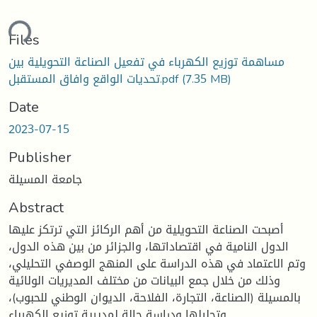
ding...
Files
مساهمة توزيع الكهرباء في تفعيل الصناعة التحويلية بين
(7.35 MB)
تحديات الواقع وافاق المستقبل.pdf
Date
2023-07-15
Publisher
جامعة المسيلة
Abstract
أصبحت الصناعة التحويلية من أهم الركائز التي ترتكز عليها
الدول النامية في اقتصاداتها، والجزائر من بين هذه الدول،
وتم الاعتماد في هذه الدراسة على المنهج الوصفي التحليلي،
وذلك من خلال جمع البيانات من مختلف المديريات الولائية
بالمسيلة (الصناعة، التجارة، الفلاحة، الديوان الوطني للحبوب)،
وتحليلها ودراسة حالة لمديرية توزيع الكهرباء.