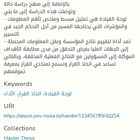
بالإضافة إلى منهج دراسة حالة.
وتوصلت هذه الدراسة إلى ما يلي:
- لوحة القيادة هي تمثيل مبسط وملخص لأهم المعلومات
والمؤشرات التي يحتاجها المسير من أجل التحكم الجيد في
التسيير.
- تعد أداة لتقييم نتائج المؤسسة ونقل المعلومات المحصلة
إلى الجهات العليا بغرض التحقق من مدى مطابقة الأهداف
الموكلة إلى المسؤولين مع النتائج الفعلية المحققة، وبالتالي
تساعد في اتخاذ القرار وتسمح لمتخذي القرار بمعرفة
تموقعهم.
Keywords
لوحة القيادة، اتخاذ القرار، الأداء
URI
https://depot.univ-msila.dz/handle/123456789/42254
Collections
Master Thesis