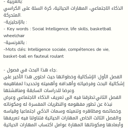
- بالعربية:
الذكاء الاجتماعي، المهارات الحياتية، كرة السلة على الكراسي
المتحركة.
-بالإنجليزية :
- Key words : Social Intelligence, life skills, basketball
wheelchair
-بالفرنسية :
-Mots clés: Intelligence sociale, compétences de vie,
basket-ball en fauteuil roulant
- جاء هذا البحث في فصول:.
الفصل الأول: الإشكالية وخطواتها حيث احتوى هذا الأخير على
إشكالية البحث وفرضياته وأهدافه وأهميته وتحديدا لمفاهيمه
وعرضا للدراسات السابقة ومناقشتها.
الفصل الثاني:تطرقنا فيه الى تعريف الذكاء الاجتماعي وعرض
نبذة عن تطور مفهومه والنظريات المفسرة له ومكوناته
وخصائصه ومظاهره وتنميته وسمات الذكي اجتماعيا وقياسه.
والفصل الثالث الخاص المهارات الحياتية فتناولنا فيه تعريفها
وأبعادها ومكوناتها المهارة عوامل اكتساب المهارات الحياتية