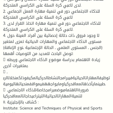
لدى لاعبي كرة السلة على الكراسي المتحركة.
2. للذكاء الاجتماعي دور في تنمية مهارة العمل الجماعي
لاعبي كرة السلة على الكراسي المتحركة
3. للذكاء الاجتماعي دور في تنمية مهارة اتخاذ القرار لدى
لاعبي كرة السلة على الكراسي المتحركة.
4. لا وجود فروق ذات دلالة إحصائية بين أفراد العينة حول
مستوى الذكاء الاجتماعي والمهارات الحياتية تعزى لمتغير
(الجنس ـ المستوى العلمي ـ الحالة الإجتماعية ـنوع الإعاقة)
توصل الباحث للعديد من التوصيات أهمها:
 زيادة الاهتمام بدراسة موضوع الذكاء الاجتماعي وربطه
بمتغيرات أخرى.
 ـ
توظيفالمهاراتالحياتيةفيبرامجالنشاطالحركيالمكيفوذلكمنخلالالرب
طبينمايأخذهالمعاقحركياومايواجههفيمواقفمنحياتهاليومية.
 .ضرورةالاهتمامبوضعبرامجخاصةللذكاء الاجتماعي
لتنميةالمهاراتالحياتيةالتيتراعيحاجاتالمعاقحركيا
II. كشاف بالإنجليزية :
Institute: Science and Techniques of Physical and Sports