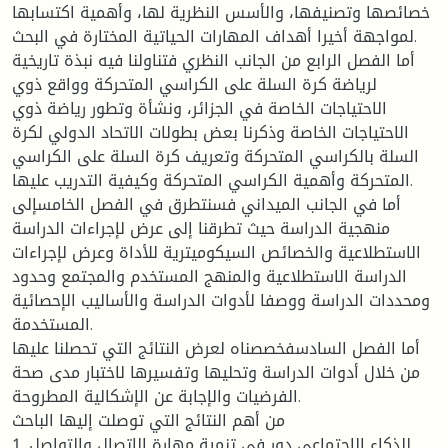
خصائصها وتصنيفها، والأسس النظرية لها، وأهمية اكتسابها
لمواجهة أخيرا أهداف المهارات الحياتية المختارة في البحث.
أما الفصل الرابع من الجانب النظري فتناولنا فيه نبذة تاريخية
لرياضة كرة السلة على الكراسي المتحركة وواقع ذوي
الاحتياجات الخاصة في الجزائر، ونشأة وتطور رياضة ذوي
الاحتياجات الخاصة وذكرنا بعض بطولات الاتحاد الدولي لكرة
السلة بالكراسي المتحركة وتعريف كرة السلة على الكراسي
المتحركة وأهمية الكراسي المتحركة وكيفية التدريب عليها.
أما في الجانب الميداني فسنتطرق في الفصل الخامسإلى
منهجية الدراسة حيث تطرقنا إلى عرض لإجراءات الدراسة
الاستطلاعية والخصائص السيكوميترية للأداة وعرض لإجراءات
الدراسة الاستطلاعية والمنهج المستخدم والمجتمع وحدود
ومحددات الدراسة ووصفا لأدوات الدراسة والأساليب الإحصائية
المستخدمة.
أما الفصل السادسفخصصناه لعرض النتائج التي تحصلنا عليها
من خلال أدوات الدراسة وتحليها وتفسيرها لاختبار مدى صحة
الفرضيات والإجابة عن الإشكالية المطروحة.
من أهم النتائج التي توصلت إليها الباحث
1. للذكاء الاجتماعي دور في تنمية مهارة الاتصال والتواصل