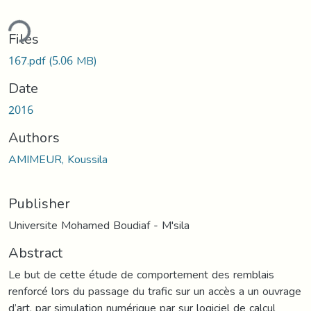
ding...
Files
167.pdf
(5.06 MB)
Date
2016
Authors
AMIMEUR, Koussila
Publisher
Universite Mohamed Boudiaf - M'sila
Abstract
Le but de cette étude de comportement des remblais
renforcé lors du passage du trafic sur un accès a un ouvrage
d’art, par simulation numérique par sur logiciel de calcul