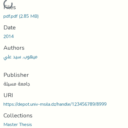
Loading...
Files
pdf.pdf
(2.85 MB)
Date
2014
Authors
ميهوب, سيد علي
Publisher
جامعة مسيلة
URI
https://depot.univ-msila.dz/handle/123456789/8999
Collections
Master Thesis