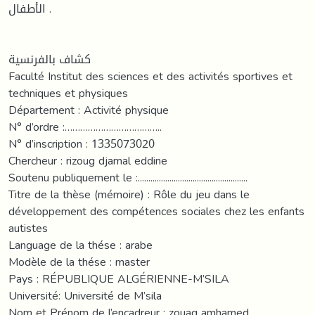
الأطفال .
كشاف بالفرنسية
Faculté Institut des sciences et des activités sportives et
techniques et physiques
Département : Activité physique
N° d’ordre :………………………………..
N° d’inscription : 1335073020
Chercheur : rizoug djamal eddine
Soutenu publiquement le :....................................................
Titre de la thèse (mémoire) : Rôle du jeu dans le
développement des compétences sociales chez les enfants
autistes
Language de la thése : arabe
Modèle de la thése : master
Pays : RÉPUBLIQUE ALGÉRIENNE-M’SILA
Université: Université de M’sila
Nom et Prénom de l’encadreur : zouaq amhamed