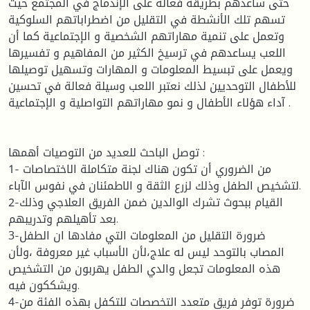
حتى ساعدهم بطريقة فعالة على الإندماج في المجتمع حيث
تسهم تلك الأنشطة في التقليل من اضطراباتهم السلوكية
وتعمل على تنمية مهاراتهم الشخصية و الإجتماعية كما أن
اللعب يساعدهم في ترسيخ الكثير من المفاهيم و تفسيرها
ويعمل على تبسيط المعلومات و المهارات وتسهيل توصيلها
للأطفال التوحديين لذلك نعتبر اللعب وسيلة فعالة في تحسين
آداء هؤلاء الأطفال و نمو مهاراتهم التواصلية و الإجتماعية .
توصل الباحث للعديد من التوصيات أهمها :
1- من الضروري أن تكون هناك لجنة متكاملة الاختصاصات
لتشخيص الطفل وذلك لزرع الثقة و الاطمئنان في نفوس الآباء.
2-القيام ببحوث تشرك الوالدين ضمن الفريق العلاجي وذلك
بعد تأهيلهم وتدريبهم.
3-ضرورة التقليل من المعلومات التي مفادها ان الطفل
المصاب بالتوحد ليس له علاج،لأن الأسباب غير معروفة ،ولأن
هذه المعلومات تجعل والدي الطفل يهربون من التشخيص
ويشككون فيه.
4-ضرورة توفر فريق متعدد التخصصات للتكفل بهذه الفئة من