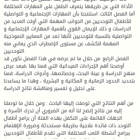
الأداة التي عن طريقها يتعرف الطفل على المهارات المختلفة
أما الفصل الثالث: استنتجنا بأن المهارات الإجتماعية و التواصلية
للأطفال التوحديين من الجوانب المهمة التي أولت العديد من
الدراسات و ذلك للإيمان القوي بأهمية المهارات الإجتماعية و
التواصلية بالنسبة للتوحديين لأنها تعد من المعايير النموذجية
المهمة للكشف عن مستوى الإضطراب الذي يعاني منه
التوحديين.
الفصل الرابع: من خلال ما تم عرضه في هذا الفصل نكون قد
أوضحنا أهم الإجراءات الميدانية التي قمنا بها ،فبعد عرض
منهج الدراسة و عينة البحث، وخصائصها، وأدوات الدراسة، قمنا
بتحديد الحدود الزمانية و المكانية و البشرية ، وهذا ما يساعدنا
على تحليل و تفسير ومناقشة نتائج الدراسة.
من أهم النتائج التي توصلت إليها الباحث : ومن خلال ما توصلنا
إليه من نتائج إتضح لنا أنه من الضروري أن تدرك الأسرة و
الجهات القائمة على التكفل بهذه الفئة أن برامج أطفال
التوحد ذات فائدة علاجية بطريقة مستحدثة وضرورة الإهتمام
ببرامج أنشطة اللعب المختلفة التي تقدم للأطفال التوحديين