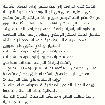
هدفت هذه الدراسة إلى بحث تطبيق إدارة الجودة الشاملة
في التعليم العالي في الجزائر،وقد تكونت عينة الدراسة
من(28) عضو هيئة تدريس ذكور و إناث تم اختيارهم من مجتمع
البحث والبالغ عددهم (141). عضوا العاملين بكلية الحقوق
والعلوم السياسية بجامعة- محمد بوضياف- المسيلة. و قد
استعمل الباحث المنهج الوصفي ومنهج دراسة الحالة المناسب
لهذه الدراسة الاستطلاعية. و قد استخدم الباحث أداة
الاستبيان و الذي يحتوي على محورين:
• محور مبررات تطبيق إدارة الجودة الشاملة.
• محور متطلبات تطبيق إدارة الجودة الشاملة.
وتمثلت إجراءات الدراسة الميدانية فيما يلي :
1- قياس الخصائص السيكومترية للاستبيان، وهذا باستخراج
معامل الثبات والصدق باستخدام طرق إحصائية متعددة.
2- توزيع الاستبانة على عينة الدراسة.
3- استخدام نظامspss18 (رزمة الإحصاء للعلوم الاجتماعية)
لمعالجة بيانات الدراسة و نتائجها .
و بعد معالجة النتائج و مناقشة الفرضيات، أسفرت الدراسة
على النتائج التالية :