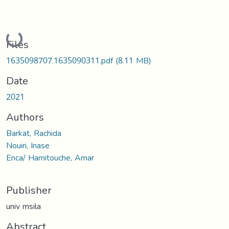
Loading...
Files
1635098707.1635090311.pdf
(8.11 MB)
Date
2021
Authors
Barkat, Rachida
Nouiri, Inase
Enca/ Hamitouche, Amar
Publisher
univ msila
Abstract