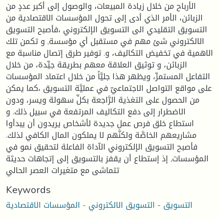
الأرباح من خلال زيادة المبيعات، والوصول إلى أكبر عددٍ من
الزبائن، الأمر الذي أدى إلى تحول المؤسسات الاقتصادية من
التسويق التقليدي الى التسويق الإلكتروني ،فأصبح التسويق
الالكتروني شئ مهم في مستقبل أي مؤسسة, و تكمن تلك
الاهمية في تخفيض التكاليف، و. توفير طرق إتصال مناسبة مع
الزبائن، و توثيق العلاقة معهم بطريقة جيِّدة، من خلال
التفاعل المستمرِّ، ويظهر هذا جليَّاً من خلال اعتماد المؤسسات
على مواقع التواصل الاجتماعيّ في عمليَّة التسويق ،كما يمكن
من الحصول على التغذية الرَّاجعة بكلِّ سهولة ويسر، ودون
الاضطرار إلى دفع التكاليف المرتفعة في سبيل ذلك. و
استطاع خلق فرص عمل جديدة لأشخاص يريدون أن يبدأوا
مشاريعهم الخاصَّة ولكنَّهم لا يملكون المال الكافي لذلك.
فأصبح التسويق الإلكتروني الآداة الفاعلة لتحقيق نمو في
المؤسسات, إذ إستطاع أن يقفز بالتسويق إلى إتجاهات حديثة
تتماشى مع متغيرات العصر الحالي
Keywords
التسويق - التسويق الالكتروني - المؤسسات الاقتصادية