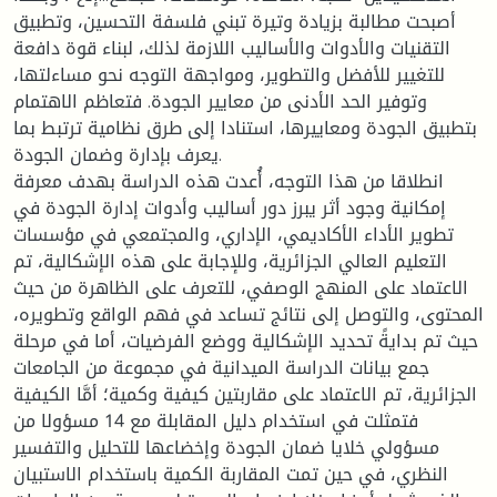
أصبحت مطالبة بزيادة وتيرة تبني فلسفة التحسين، وتطبيق
التقنيات والأدوات والأساليب اللازمة لذلك، لبناء قوة دافعة
للتغيير للأفضل والتطوير، ومواجهة التوجه نحو مساءلتها،
وتوفير الحد الأدنى من معايير الجودة. فتعاظم الاهتمام
بتطبيق الجودة ومعاييرها، استنادا إلى طرق نظامية ترتبط بما
يعرف بإدارة وضمان الجودة.
انطلاقا من هذا التوجه، أُعدت هذه الدراسة بهدف معرفة
إمكانية وجود أثر يبرز دور أساليب وأدوات إدارة الجودة في
تطوير الأداء الأكاديمي، الإداري، والمجتمعي في مؤسسات
التعليم العالي الجزائرية، وللإجابة على هذه الإشكالية، تم
الاعتماد على المنهج الوصفي، للتعرف على الظاهرة من حيث
المحتوى، والتوصل إلى نتائج تساعد في فهم الواقع وتطويره،
حيث تم بدايةً تحديد الإشكالية ووضع الفرضيات، أما في مرحلة
جمع بيانات الدراسة الميدانية في مجموعة من الجامعات
الجزائرية، تم الاعتماد على مقاربتين كيفية وكمية؛ أمَّا الكيفية
فتمثلت في استخدام دليل المقابلة مع 14 مسؤولا من
مسؤولي خلايا ضمان الجودة وإخضاعها للتحليل والتفسير
النظري، في حين تمت المقاربة الكمية باستخدام الاستبيان