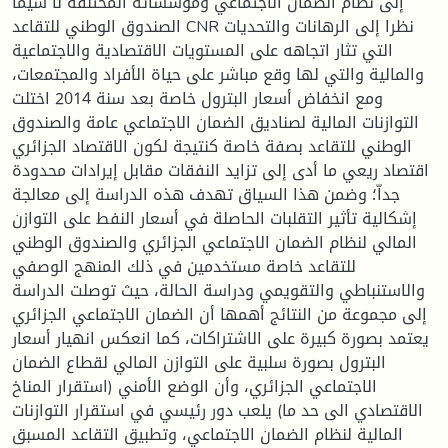
إلى نظام الضمان الاجتماعي ومؤسساته المختلفة لا سيما
الصندوق الوطني للتقاعد CNR نظرا إلى الرهانات والتحديات
التي تثار اتجاهه على المستويات الاقتصادية والاجتماعية
والمالية والتي لها وقع مباشر على حياة الأفراد والمجتمعات،
ومع انخفاض أسعار البترول خاصة بعد سنة 2014 اختلت
التوازنات المالية لصناديق الضمان الاجتماعي عامة والصندوق
الوطني للتقاعد بصفة خاصة كنتيجة لكون الاقتصاد الجزائري
اقتصاد ريعي ما أدى إلى تزايد النفقات مقابل إيرادات محدودة
جداّ؛ وضمن هذا السياق تهدف هذه الدراسة إلى معالجة
إشكالية تأثير التقلبات الحاصلة في أسعار النفط على التوازن
المالي لنظام الضمان الاجتماعي الجزائري والصندوق الوطني
للتقاعد خاصة مستخدمين في ذلك المنهج الوصفي
والاستنباطي والتقويمي ودراسة الحالة، حيث توصلت الدراسة
إلى مجموعة من النتائج أهمها أن الضمان الاجتماعي الجزائري
يعتمد بصورة كبيرة على الاشتراكات، كما انعكس انهيار أسعار
البترول بصورة سلبية على التوازن المالي لقطاع الضمان
الاجتماعي الجزائري، وأن الوضع الأمني (استقرار المناخ
الاقتصادي الى حد ما) يلعب دور رئيسي في استقرار التوازنات
المالية لنظام الضمان الاجتماعي، وتطبيق التقاعد المسبق